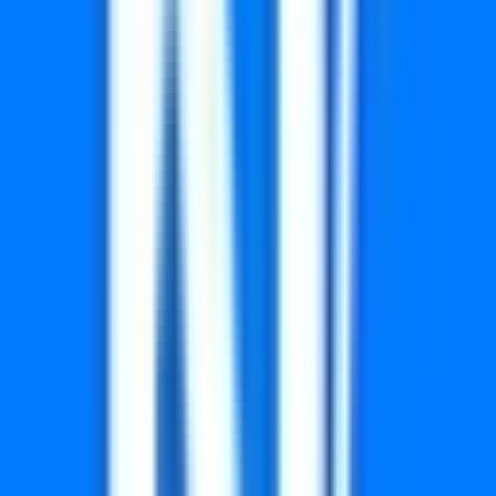
PDF ಡೌನ್‌ಲೋಡ್
ಗೆಲ್ಲು ಗೆಲ್ಲು