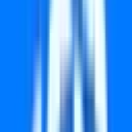
PDF ಡೌನ್‌ಲೋಡ್
ಗೆಲ್ಲು ಗೆಲ್ಲು
W-815
31/03/2025
ಫಲಿತಾಂಶ ವೀಕ್ಷಿಸಿ