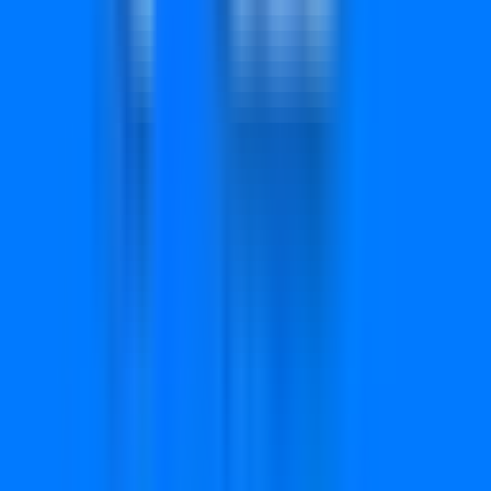
PDF ಡೌನ್‌ಲೋಡ್