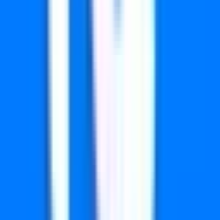
PDF ಡೌನ್‌ಲೋಡ್
ಗೆಲ್ಲು ಗೆಲ್ಲು
W-803
06/01/2025
ಫಲಿತಾಂಶ ವೀಕ್ಷಿಸಿ