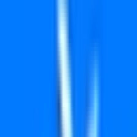
Add as a preferred source on Google
ಇಂದಿನ ಗೆಲ್ಲು ಗೆಲ್ಲು ಲಾಟರಿ ಫಲಿತಾಂಶಗಳನ್ನು ಲೈವ್ ಅಪ್‌ಡೇಟ್‌ಗಳು ಮತ್ತು
ಪೂರ್ಣ ವಿಜೇತ ಸಂಖ್ಯೆಗಳೊಂದಿಗೆ ಇಲ್ಲಿ ಪರಿಶೀಲಿಸಿ. ಬಹುಮಾನದ
ವಿವರಗಳು, ಫಲಿತಾಂಶ ಚಾರ್ಟ್‌ಗಳು ಮತ್ತು ಹಿಂದಿನ ಲಾಟರಿ
ಫಲಿತಾಂಶಗಳನ್ನು ಒಂದೇ ಸ್ಥಳದಲ್ಲಿ ವೇಗವಾಗಿ ಮತ್ತು ನಿಖರವಾಗಿ ಪಡೆಯಿರಿ.
ಇಂದು ಗೆಲ್ಲು ಗೆಲ್ಲು ಲಾಟರಿ ಫಲಿತಾಂಶ
ಗೆಲ್ಲು ಗೆಲ್ಲು ಲಾಟರಿ ಫಲಿತಾಂಶವನ್ನು ಪ್ರತಿದಿನ ಮಧ್ಯಾಹ್ನ 3 ಗಂಟೆಗೆ
ಘೋಷಿಸಲಾಗುತ್ತದೆ. ಬಳಕೆದಾರರು ಲೈವ್ ಅಪ್‌ಡೇಟ್‌ಗಳನ್ನು
ಪರಿಶೀಲಿಸಬಹುದು, ವಿಜೇತ ಸಂಖ್ಯೆಗಳನ್ನು ಪರಿಶೀಲಿಸಬಹುದು ಮತ್ತು ಅಧಿಕೃತ
ಫಲಿತಾಂಶದ ಚಾರ್ಟ್ ಅನ್ನು ತಕ್ಷಣವೇ ಡೌನ್‌ಲೋಡ್ ಮಾಡಬಹುದು.
Advertisement