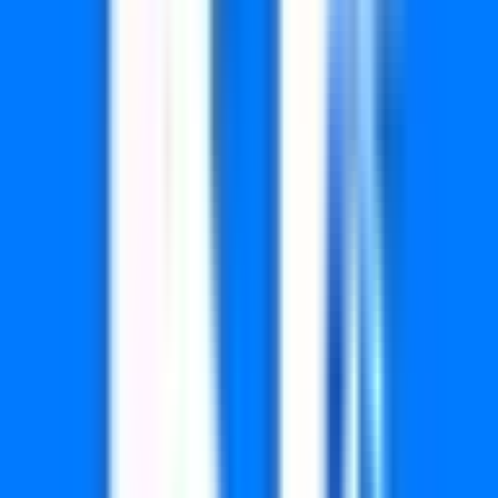
PDF ಡೌನ್‌ಲೋಡ್
ಗೆಲ್ಲು ಗೆಲ್ಲು
W-807
03/02/2025
ಫಲಿತಾಂಶ ವೀಕ್ಷಿಸಿ