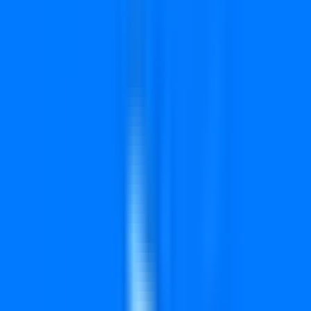
ಭಾಷೆ
ಹೋಮ್
/
ವರ್ಗ
/
ಗೆಲ್ಲು ಗೆಲ್ಲು
ಗೆಲ್ಲು ಗೆಲ್ಲು ಲಾಟರಿ ಫಲಿತಾಂಶಗಳು – ಇಂದು ಮತ್ತು
ಇತ್ತೀಚಿನ ಫಲಿತಾಂಶಗಳು